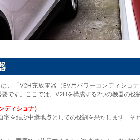
器
には、「V2H充放電器（EV用パワーコンディショナ
必要です。ここでは、V2Hを構成する2つの機器の役
コンディショナ）
と自宅を結ぶ中継地点としての役割を果たします。そ