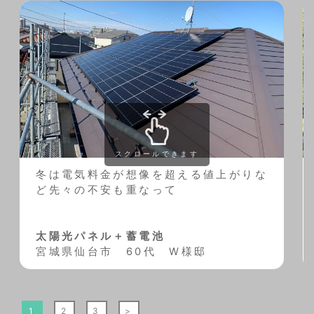
スクロールできます
冬は電気料金が想像を超える値上がりな
ど先々の不安も重なって
太陽光パネル＋蓄電池
宮城県仙台市 60代 W様邸
1
2
3
>