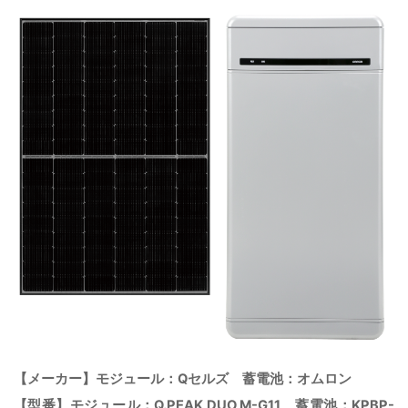
【メーカー】モジュール：Qセルズ 蓄電池：オムロン
【型番】モジュール：Q.PEAK DUO M-G11 蓄電池：KPBP-