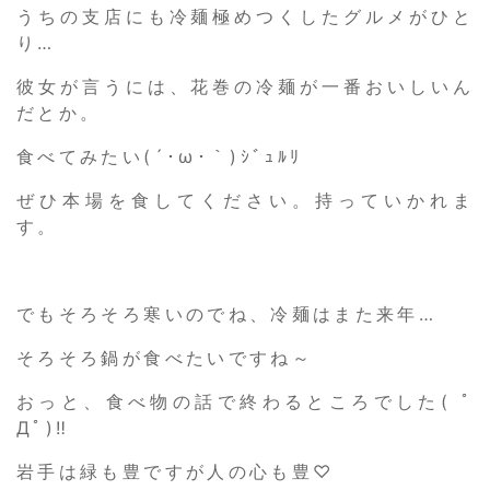
うちの支店にも冷麺極めつくしたグルメがひと
り…
彼女が言うには、花巻の冷麺が一番おいしいん
だとか。
食べてみたい(´･ω･｀)ｼﾞｭﾙﾘ
ぜひ本場を食してください。持っていかれま
す。
でもそろそろ寒いのでね、冷麺はまた来年…
そろそろ鍋が食べたいですね～
おっと、食べ物の話で終わるところでした( ﾟ
Дﾟ)‼
岩手は緑も豊ですが人の心も豊♡