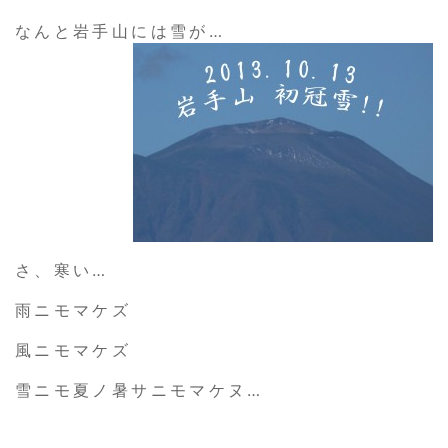
なんと岩手山には雪が…
さ、寒い…
雨ニモマケズ
風ニモマケズ
雪ニモ夏ノ暑サニモマケヌ…