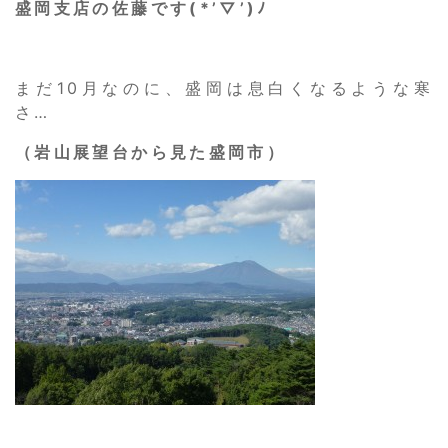
盛岡支店の佐藤です(*’▽’)ﾉ
まだ10月なのに、盛岡は息白くなるような寒
さ…
（岩山展望台から見た盛岡市）