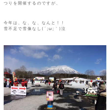
つりを開催するのですが、
今年は、な、な、なんと！！
雪不足で雪像なし(´;ω;｀)泣