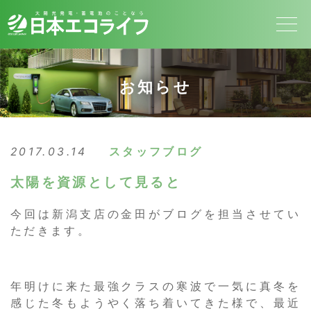
お知らせ
2017.03.14
スタッフブログ
太陽を資源として見ると
今回は新潟支店の金田がブログを担当させてい
ただきます。
年明けに来た最強クラスの寒波で一気に真冬を
感じた冬もようやく落ち着いてきた様で、最近