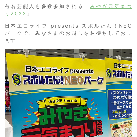
有名芸能人も多数参加される「
みやぎ元気まつ
り2023
」
日本エコライフ presents スポルたん！NEO
パークで、みなさまのお越しをお待ちしており
ます。