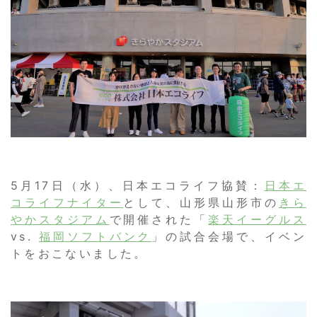
5月17日（水）、日本エコライフ協賛：
日本エ
コライフナイター
として、山形県山形市の
きら
やかスタジアム
で開催された「
楽天イーグルス
vs.
福岡ソフトバンク
」の試合会場で、イベン
トをおこないました。