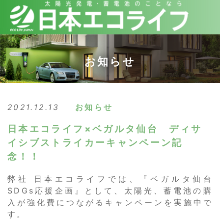
お知らせ
2021.12.13
お知らせ
日本エコライフ×ベガルタ仙台 ディサ
イシブストライカーキャンペーン記
念！！
弊社 日本エコライフでは、『ベガルタ仙台
SDGs応援企画』として、太陽光、蓄電池の購
入が強化費につながるキャンペーンを実施中で
す。