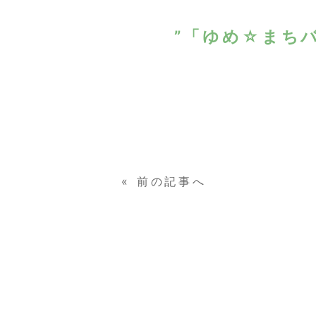
”「ゆめ☆まち
«
前の記事へ