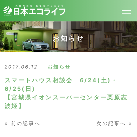
お知らせ
2017.06.12
お知らせ
スマートハウス相談会 6/24(土)・
6/25(日)
【宮城県イオンスーパーセンター栗原志
波姫】
«
前の記事へ
次の記事へ
»