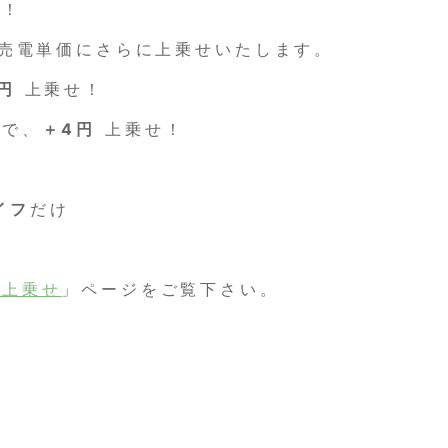
！！
の売電単価にさらに上乗せいたします。
円
上乗せ！
入で、
＋4円
上乗せ！
イフ
だけ
の上乗せ
」ページをご覧下さい。