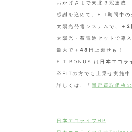
おかげさまで東北３冠達成
感謝を込めて、FIT期間中
太陽光発電システムで、
＋2
太陽光・蓄電池セットで導
最大で
＋48円
上乗せも！
FIT BONUS は
日本エコラ
卒FITの方でも上乗せ実施中
詳しくは、「
固定買取価格
日本エコライフHP