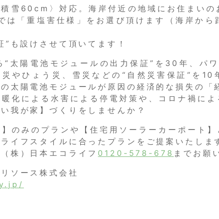
〈積雪60cm〉対応。海岸付近の地域にお住まいの
では「重塩害仕様」をお選び頂けます（海岸から
証”も設けさせて頂いてます！
“太陽電池モジュールの出力保証”を30年、パ
火災やひょう災、雪災などの“自然災害保証”を1
の太陽電池モジュールが原因の経済的な損失の「経
暖化による水害による停電対策や、コロナ禍によ
強い我が家】づくりをしませんか？
ト】のみのプランや【住宅用ソーラーカーポート】
のライフスタイルに合ったプランをご提案いたしま
は（株）日本エコライフ
0120-578-678
までお願
・リソース株式会社
y.jp/