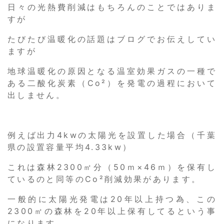
日々の光熱費削減はもちろんのことではありま
すが
たびたび温暖化の話題はブログでお伝えしてい
ますが
地球温暖化の原因となる温室効果ガスの一種で
ある二酸化炭素（Co²）を発電の過程において
出しません。
例えば出力4kwの太陽光を設置した場合（千葉
県の設置容量平均4.33kw）
これは森林2300㎡分（50ｍ×46ｍ）を保有し
ているのと同等のCo²削減効果があります。
一般的に太陽光発電は20年以上持つ為、この
2300㎡の森林を20年以上保有してるという事
になります。