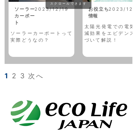
スクロールできます
ソーラー
2023/12/19
お役立ち
2023/12/
カーポー
情報
ト
太陽光発電での電気
ソーラーカーポートって
減効果をエビデンス
実際どうなの？
づいて解説！
投
1
2
3
次へ
稿
の
ペ
ー